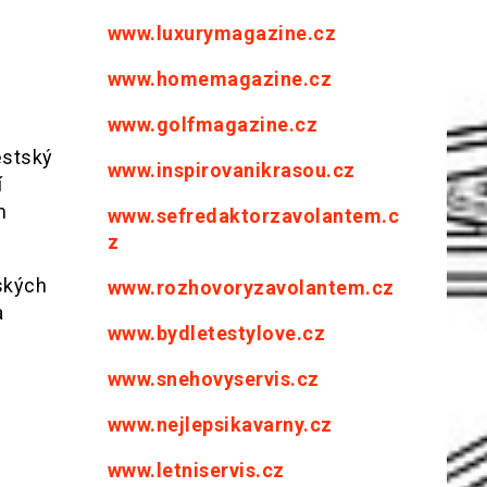
www.luxurymagazine.cz
www.homemagazine.cz
www.golfmagazine.cz
ěstský
www.inspirovanikrasou.cz
í
m
www.sefredaktorzavolantem.c
z
ských
www.rozhovoryzavolantem.cz
a
www.bydletestylove.cz
www.snehovyservis.cz
www.nejlepsikavarny.cz
www.letniservis.cz