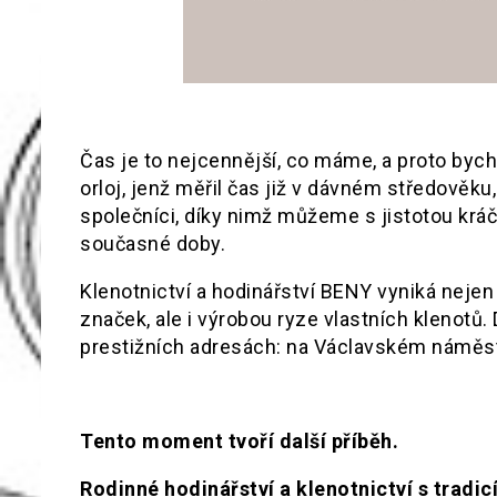
Čas je to nejcennější, co máme, a proto bych
orloj, jenž měřil čas již v dávném středověku
společníci, díky nimž můžeme s jistotou kr
současné doby.
Klenotnictví a hodinářství BENY vyniká neje
značek, ale i výrobou ryze vlastních klenotů.
prestižních adresách: na Václavském náměstí 5
Tento moment tvoří další příběh.
Rodinné hodinářství a klenotnictví s tradicí