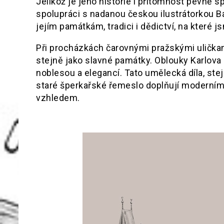
Jelikož je jeho historie i přítomnost pevně 
spolupráci s nadanou českou ilustrátorkou B
jejím památkám, tradici i dědictví, na které 
Při procházkách čarovnými pražskými uličkami
stejně jako slavné památky. Oblouky Karlov
noblesou a elegancí. Tato umělecká díla, stej
staré šperkařské řemeslo doplňují moderním
vzhledem.