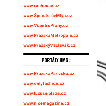
www.runhouse.cz
www.ŠpindlerůvMlýn.cz
www.VcentruPrahy.cz
www.PražskaMetropole.cz
www.PražskýVáclavák.cz
PORTÁLY HMG :
www.PražskáPařížská.cz
www.onlyfashion.cz
www.luxusniplaze.cz
www.nicemagazine.cz