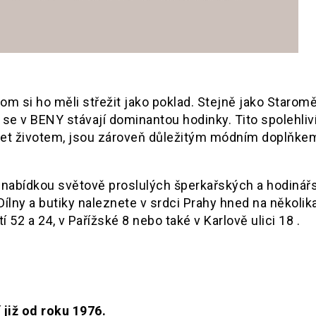
om si ho měli střežit jako poklad. Stejně jako Starom
, se v BENY stávají dominantou hodinky. Tito spolehliv
áčet životem, jsou zároveň důležitým módním doplňke
n nabídkou světově proslulých šperkařských a hodinář
 Dílny a butiky naleznete v srdci Prahy hned na několik
2 a 24, v Pařížské 8 nebo také v Karlově ulici 18 .
 již od roku 1976.