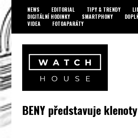
Skip
NEWS
EDITORIAL
TIPY & TRENDY
LI
to
DIGITÁLNÍ HODINKY
SMARTPHONY
DOPL
content
VIDEA
FOTOAPARÁTY
Portál o hodinkách a doplňcích…
WatchHouse.cz
BENY představuje klenoty