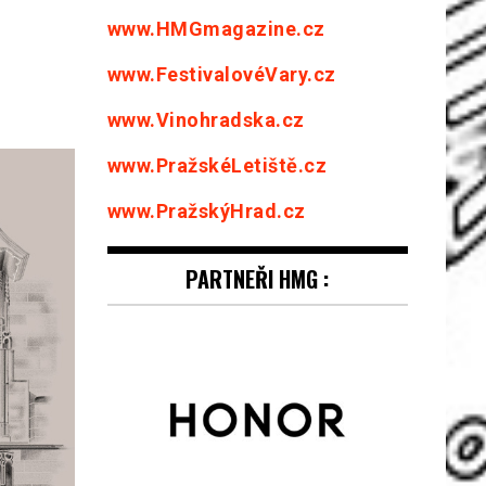
www.HMGmagazine.cz
www.FestivalovéVary.cz
www.Vinohradska.cz
www.PražskéLetiště.cz
www.PražskýHrad.cz
PARTNEŘI HMG :