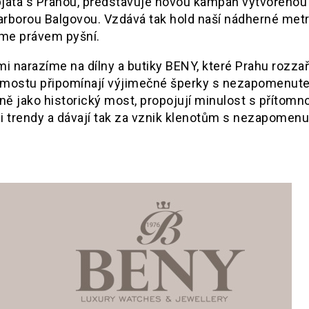
spjata s Prahou, představuje novou kampaň vytvořenou
arborou Balgovou. Vzdává tak hold naší nádherné metr
jsme právem pyšní.
 narazíme na dílny a butiky BENY, které Prahu rozzař
a mostu připomínají výjimečné šperky s nezapomenut
ně jako historický most, propojují minulost s přítomn
i trendy a dávají tak za vznik klenotům s nezapomen