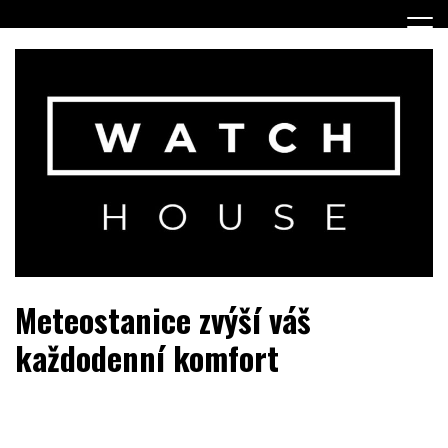
Skip
to
content
Portál o hodinkách a doplňcích…
WatchHouse.cz
Meteostanice zvýší váš
každodenní komfort