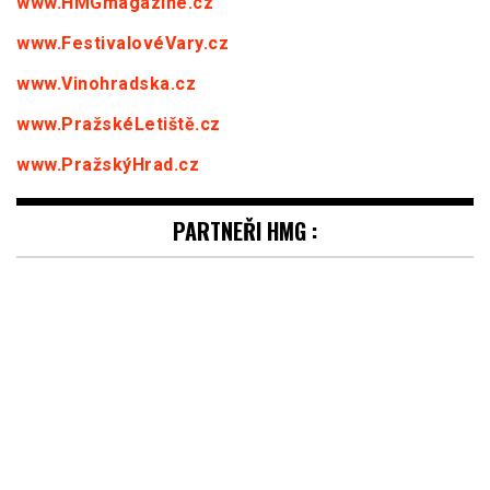
www.HMGmagazine.cz
www.FestivalovéVary.cz
www.Vinohradska.cz
www.PražskéLetiště.cz
www.PražskýHrad.cz
PARTNEŘI HMG :