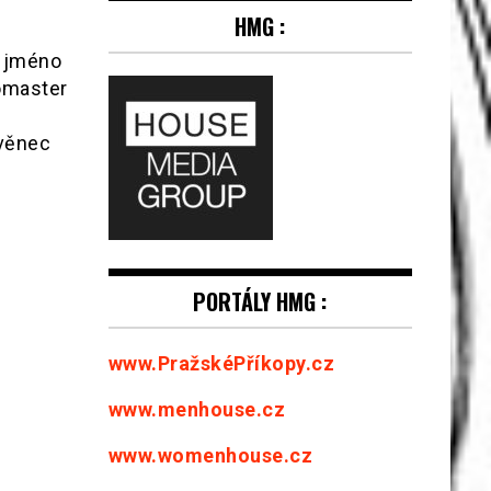
HMG :
á jméno
nomaster
l
 věnec
PORTÁLY HMG :
www.PražskéPříkopy.cz
www.menhouse.cz
www.womenhouse.cz