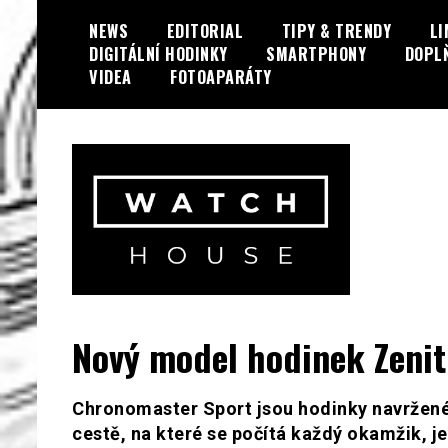
Skip
NEWS
EDITORIAL
TIPY & TRENDY
LI
to
DIGITÁLNÍ HODINKY
SMARTPHONY
DOPL
content
VIDEA
FOTOAPARÁTY
Portál o hodinkách a doplňcích…
WatchHouse.cz
Nový model hodinek Zeni
Chronomaster Sport jsou hodinky navržené p
cestě, na které se počítá každý okamžik, 