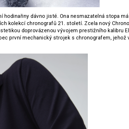
zní hodinařiny dávno jisté. Ona nesmazatelná stopa m
ích kolekcí chronografů 21. století. Zcela nový Chro
estetikou doprovázenou vývojem prestižního kalibru E
ůbec první mechanický strojek s chronografem, jehož