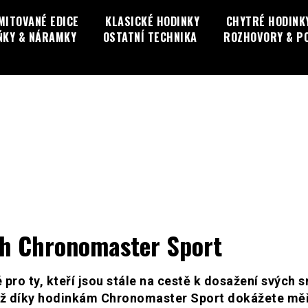
MITOVANÉ EDICE
KLASICKÉ HODINKY
CHYTRÉ HODINK
ŇKY & NÁRAMKY
OSTATNÍ TECHNIKA
ROZHOVORY & P
th Chronomaster Sport
ro ty, kteří jsou stále na cestě k dosažení svých s
jež díky hodinkám Chronomaster Sport dokážete měř