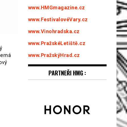
www.HMGmagazine.cz
www.FestivalovéVary.cz
www.Vinohradska.cz
www.PražskéLetiště.cz
vý
www.PražskýHrad.cz
černá
ový
0
PARTNEŘI HMG :