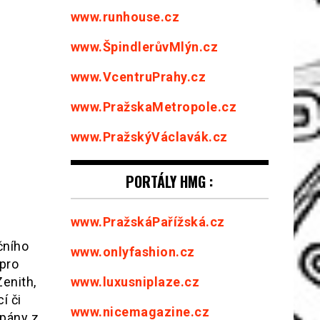
www.runhouse.cz
www.ŠpindlerůvMlýn.cz
www.VcentruPrahy.cz
www.PražskaMetropole.cz
www.PražskýVáclavák.cz
PORTÁLY HMG :
www.PražskáPařížská.cz
čního
www.onlyfashion.cz
pro
enith,
www.luxusniplaze.cz
í či
www.nicemagazine.cz
rpány z