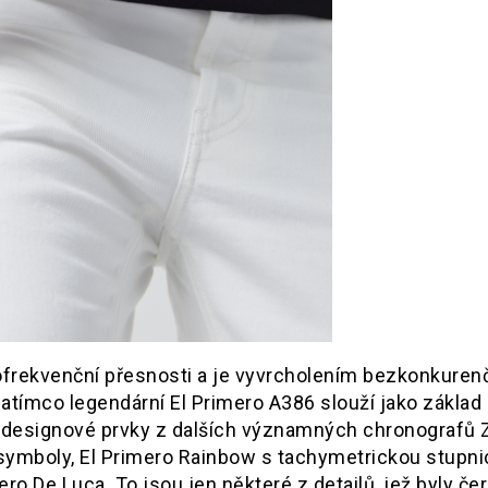
frekvenční přesnosti a je vyvrcholením bezkonkuren
tímco legendární El Primero A386 slouží jako základ 
 designové prvky z dalších významných chronografů Z
symboly, El Primero Rainbow s tachymetrickou stupnic
o De Luca. To jsou jen některé z detailů, jež byly če