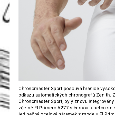
Chronomaster Sport posouvá hranice vysoko
odkazu automatických chronografů Zenith. Za
Chronomaster Sport, byly znovu integrovány
včetně El Primero A277 s černou lunetou se 
jedinečný ocelový náramek z modelu El Primer