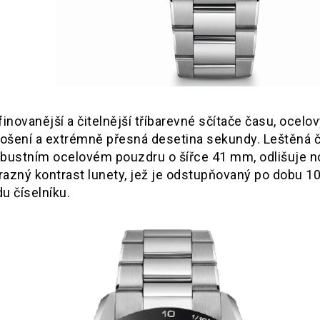
novanější a čitelnější tříbarevné sčítače času, ocelo
ošení a extrémně přesná desetina sekundy. Leštěná 
robustním ocelovém pouzdru o šířce 41 mm, odlišuje n
azný kontrast lunety, jež je odstupňovaný po dobu 1
u číselníku.