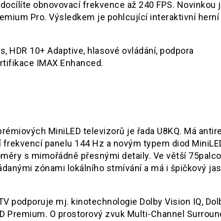
docílíte obnovovací frekvence až 240 FPS. Novinkou j
mium Pro. Výsledkem je pohlcující interaktivní herní
s, HDR 10+ Adaptive, hlasové ovládání, podpora
rtifikace IMAX Enhanced.
prémiových MiniLED televizorů je řada U8KQ. Má antire
 frekvencí panelu 144 Hz a novým typem diod MiniLED
poměry s mimořádně přesnými detaily. Ve větší 75palco
danými zónami lokálního stmívání a má i špičkový jas
TV podporuje mj. kinotechnologie Dolby Vision IQ, Dol
UHD Premium. O prostorový zvuk Multi-Channel Surroun