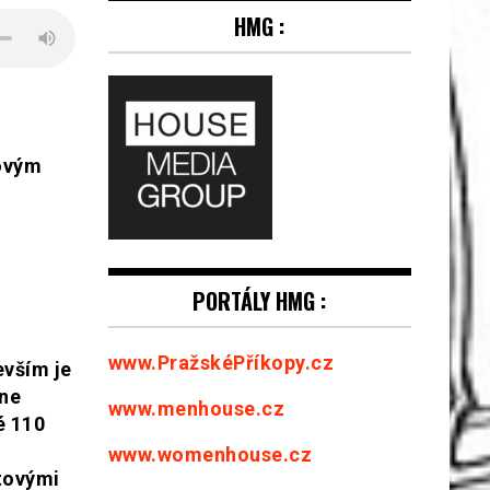
HMG :
ovým
PORTÁLY HMG :
www.PražskéPříkopy.cz
evším je
dne
www.menhouse.cz
é 110
www.womenhouse.cz
ntovými