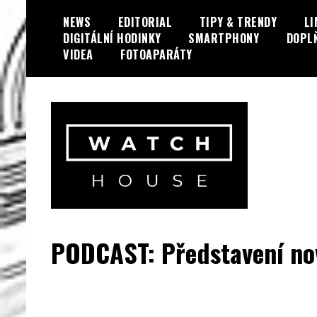
Skip
NEWS
EDITORIAL
TIPY & TRENDY
LI
to
DIGITÁLNÍ HODINKY
SMARTPHONY
DOPL
content
VIDEA
FOTOAPARÁTY
Portál o hodinkách a doplňcích…
WatchHouse.cz
PODCAST: Představení no