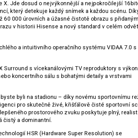
X. Jde dosud o nejvýkonnější a nejpokročilejší 16bi
ncí, který detekuje každý snímek a každou scénu. Dík
 60 000 úrovních a úžasné čistotě obrazu s přidanými
brazu v historii Hisense a nový standard v celém odvě
ychlého a intuitivního operačního systému VIDAA 7.0 s
X Surround s vícekanálovými TV reproduktory s výko
ebo koncertního sálu s bohatými detaily a vrstvami
o byste byli na stadionu – díky novému sportovnímu re
igenci pro skutečně živé, křišťálově čisté sportovní s
ylepšeného prostorového zvuku poskytuje plný, realist
 čistý a dominantní.
echnologií HSR (Hardware Super Resolution) se