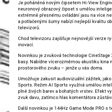
Je poháněná novým čipsetem Hi-View Engine 
neuronový obrazový čipset s umělou intelige
extrémně přesnému ovládání jasu na více než
a potlačenými šumy nabízí nejlepší kvalitu o
televizorů.
Chod televizoru zajišťuje nejnovější verze r
inovací.
Novinkou je zvuková technologie CineStage 
basy. Nabídne vícerozměrnou akustiku kina n
prostorového zvuku – jenže u vás doma.
Umožňuje zakusit audiovizuální zážitek, jak
Sports. Režim AI Sports využívá umělou intel
plné živých barev a bohatých vrstev. Efekt v
zvuk davu, zatímco hlas komentátora zůstává
Další novinkou je 144Hz Game Mode PRO s t