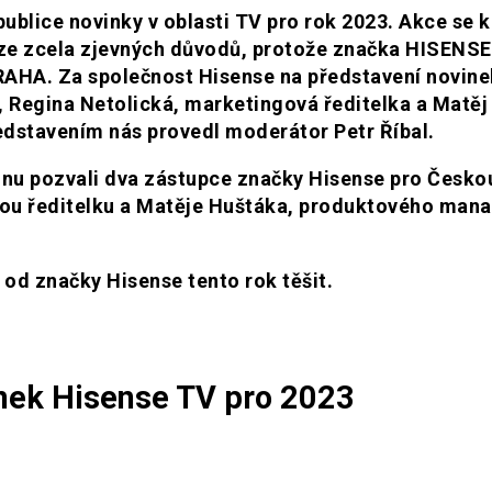
ublice novinky v oblasti TV pro rok 2023. Akce se k
 ze zcela zjevných důvodů, protože značka HISENSE
RAHA.
Za společnost Hisense na představení novine
el, Regina Netolická, marketingová ředitelka a Matěj
dstavením nás provedl moderátor Petr Říbal.
ofonu pozvali dva zástupce značky Hisense pro Česko
vou ředitelku a Matěje Huštáka, produktového man
od značky Hisense tento rok těšit.
nek Hisense TV pro 2023