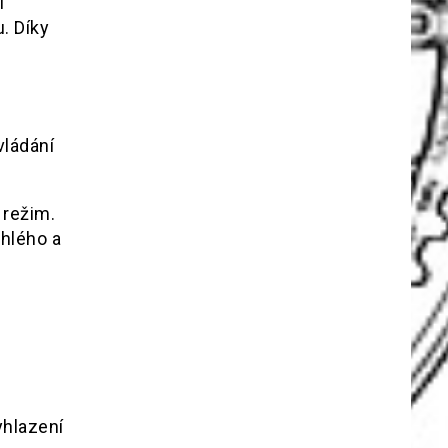
í
. Díky
vládání
 režim.
chlého a
yhlazení