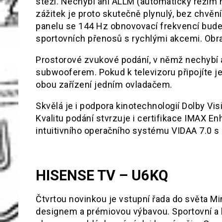
stěží. Nechybí ani ALLM (automatický režim
zážitek je proto skutečně plynulý, bez chvě
panelu se 144 Hz obnovovací frekvencí bude 
sportovních přenosů s rychlými akcemi. Obraz
Prostorové zvukové podání, v němž nechybí a
subwooferem. Pokud k televizoru připojíte 
obou zařízení jedním ovladačem.
Skvělá je i podpora kinotechnologií Dolby Vi
Kvalitu podání stvrzuje i certifikace IMAX En
intuitivního operačního systému VIDAA 7.0 s
HISENSE TV –
U6KQ
Čtvrtou novinkou je vstupní řada do světa M
designem a prémiovou výbavou. Sportovní a