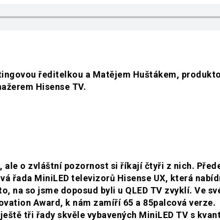
tingovou ředitelkou a Matějem Huštákem, produkt
ažerem Hisense TV.
e o zvláštní pozornost si říkají čtyři z nich. Před
ová řada MiniLED televizorů Hisense UX, která nabí
 to, na so jsme doposud byli u QLED TV zvyklí. Ve sv
novation Award, k nám zamíří 65 a 85palcová verze.
h ještě tři řady skvěle vybavených MiniLED TV s kva