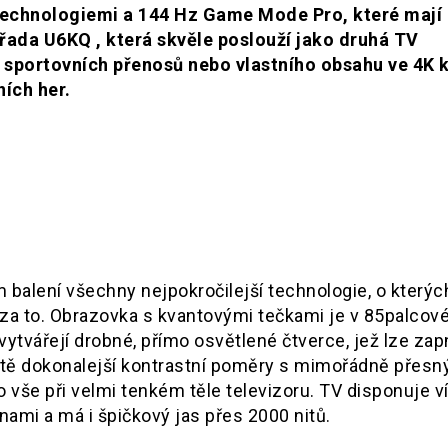
technologiemi a 144 Hz Game Mode Pro, které mají
řada U6KQ , která skvěle poslouží jako druhá TV
 sportovních přenosů nebo vlastního obsahu ve 4K k
ních her.
balení všechny nejpokročilejší technologie, o kterýc
í za to. Obrazovka s kvantovými tečkami je v 85palcové
ytvářejí drobné, přímo osvětlené čtverce, jež lze zap
ště dokonalejší kontrastní poměry s mimořádně přesn
To vše při velmi tenkém těle televizoru. TV disponuje v
mi a má i špičkový jas přes 2000 nitů.