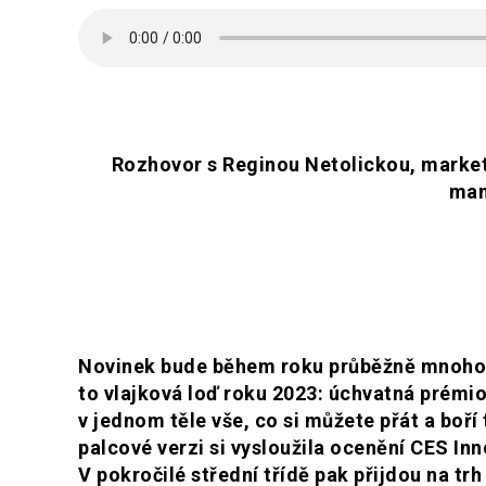
Rozhovor s Reginou Netolickou, marke
man
Novinek bude během roku průběžně mnoho, al
to vlajková loď roku 2023: úchvatná prémi
v jednom těle vše, co si můžete přát a boří
palcové verzi si vysloužila ocenění CES In
V pokročilé střední třídě pak přijdou na tr