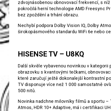
zdvojnásobenou obnovovací frekvencí, s níž 
pokročilá herní technologie AMD Freesync Pre
bez zpoždění a trhání obrazu.
Nechybí podpora Dolby Vision IQ, Dolby Atmo
širokopásmového standardu WiFi 6e nebo ce
HISENSE TV –
U8KQ
Další skvěle vybavenou novinkou v kategorii 
obrazovku s kvantovými tečkami, obnovovací
které zaručují ještě dokonalejší kontrastní 
TV disponuje více než 1 000 samostatně ovlá
500 nitů.
Novinka nadchne milovníky filmů a sportu – 
Atmos, HDR 10+ Adaptive, má i certifikaci 