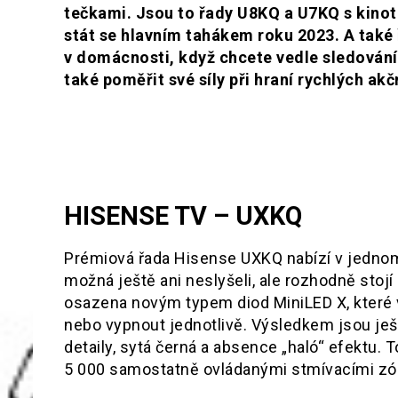
tečkami. Jsou to řady U8KQ a U7KQ s kino
stát se hlavním tahákem roku 2023. A také 
v domácnosti, když chcete vedle sledování
také poměřit své síly při hraní rychlých akč
HISENSE TV –
UXKQ
Prémiová řada Hisense UXKQ nabízí v jednom 
možná ještě ani neslyšeli, ale rozhodně stoj
osazena novým typem diod MiniLED X, které v
nebo vypnout jednotlivě. Výsledkem jsou je
detaily, sytá černá a absence „haló“ efektu. 
5 000 samostatně ovládanými stmívacími zóna