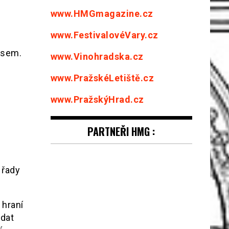
www.HMGmagazine.cz
á
www.FestivalovéVary.cz
asem.
www.Vinohradska.cz
www.PražskéLetiště.cz
www.PražskýHrad.cz
PARTNEŘI HMG :
 řady
 hraní
edat