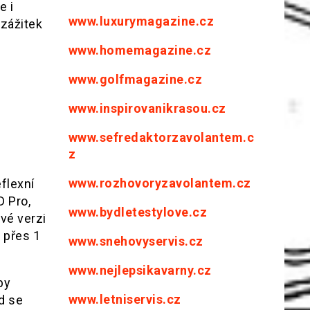
e i
www.luxurymagazine.cz
 zážitek
www.homemagazine.cz
www.golfmagazine.cz
www.inspirovanikrasou.cz
www.sefredaktorzavolantem.c
z
www.rozhovoryzavolantem.cz
flexní
 Pro,
www.bydletestylove.cz
vé verzi
 přes 1
www.snehovyservis.cz
www.nejlepsikavarny.cz
by
www.letniservis.cz
d se