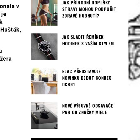
JAK PŘÍRODNÍ DOPLŇKY
onala v
STRAVY MOHOU PODPOŘIT
 je
ZDRAVÉ HUBNUTÍ?
k
 Hušták,
JAK SLADIT ŘEMÍNEK
HODINEK S VAŠÍM STYLEM
u
ažera
ELAC PŘEDSTAVUJE
NOVINKU DEBUT CONNEX
DCB61
NOVÉ VÝSUVNÉ ODSAVAČE
PAR OD ZNAČKY MIELE