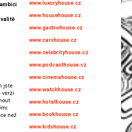
www.luxuryhouse.cz
 ambici
www.househouse.cz
valitě
www.gastrohouse.cz
www.carshouse.cz
www.celebrityhouse.cz
www.podcasthouse.cz
www.cinemahouse.cz
h jste
www.watchhouse.cz
 verzi
nout
www.hotelhouse.cz
ými
www.bookhouse.cz
íce než
www.kidshouse.cz