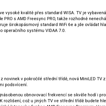
 ve vysoké kvalitě přes standard WISA. TV je vybaven
e PRO s AMD Freesync PRO, takže rozhodně nenechá
ruje širokopásmový standard WiFi 6e a jde ovládat hl
ního operačního systému VIDAA 7.0.
z novinek v pokročilé střední třídě, nová MiniLED TV z
i podsvícení.
ásobenou obnovovací frekvencí se skvěle hodí i pro
rozlišení, což u jiných TV ve střední třídě budete hl