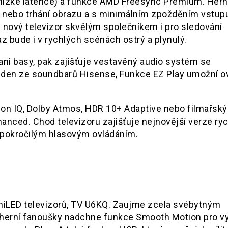
 nízké latence) a funkce AMD Freesync Premium. Hern
ní nebo trhání obrazu a s minimálním zpožděním vstupu
nový televizor skvělým společníkem i pro sledování
 bude i v rychlých scénách ostrý a plynulý.
ni basy, pak zajišťuje vestavěný audio systém se
jeden ze soundbarů Hisense, Funkce EZ Play umožní o
sion IQ, Dolby Atmos, HDR 10+ Adaptive nebo filmařský
hanced. Chod televizoru zajišťuje nejnovější verze ry
 pokročilým hlasovým ovládáním.
iniLED televizorů, TV U6KQ. Zaujme zcela svébytným
 herní fanoušky nadchne funkce Smooth Motion pro v