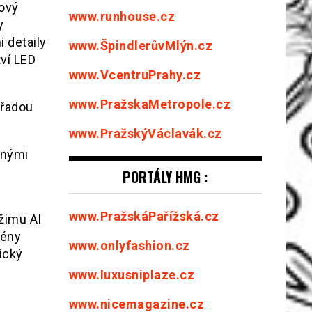
tový
www.runhouse.cz
y
 detaily
www.ŠpindlerůvMlýn.cz
tví LED
www.VcentruPrahy.cz
www.PražskaMetropole.cz
 řadou
www.PražskýVáclavák.cz
nnými
PORTÁLY HMG :
www.PražskáPařížská.cz
žimu AI
cény
www.onlyfashion.cz
ický
www.luxusniplaze.cz
www.nicemagazine.cz