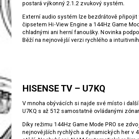
postará výkonný 2.1.2 zvukový systém.
Externí audio systém lze bezdrátově připojit
čipsetem Hi-View Engine a 144Hz Game Mod
chladnými ani herní fanoušky. Novinka podpo
Běží na nejnovější verzi rychlého a intuitiv
HISENSE TV
–
U7KQ
V mnoha obývácích si najde své místo i další 
U7KQ s až 512 samostatně ovládanými zónam
Díky režimu 144Hz Game Mode PRO se zdvojn
nejnovějších rychlých a dynamických her v 4K 