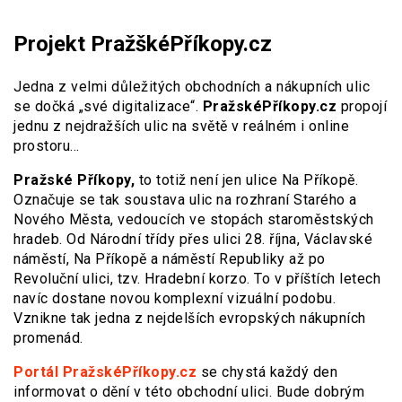
Projekt PražškéPříkopy.cz
Jedna z velmi důležitých obchodních a nákupních ulic
se dočká „své digitalizace“.
PražskéPříkopy.cz
propojí
jednu z nejdražších ulic na světě v reálném i online
prostoru…
Pražské Příkopy,
to totiž není jen ulice Na Příkopě.
Označuje se tak soustava ulic na rozhraní Starého a
Nového Města, vedoucích ve stopách staroměstských
hradeb. Od Národní třídy přes ulici 28. října, Václavské
náměstí, Na Příkopě a náměstí Republiky až po
Revoluční ulici, tzv. Hradební korzo. To v příštích letech
navíc dostane novou komplexní vizuální podobu.
Vznikne tak jedna z nejdelších evropských nákupních
promenád.
Portál PražskéPříkopy.cz
se chystá každý den
informovat o dění v této obchodní ulici. Bude dobrým