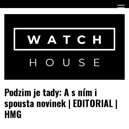
Skip
to
content
Portál o hodinkách a doplňcích…
WatchHouse.cz
Podzim je tady: A s ním i
spousta novinek | EDITORIAL |
HMG