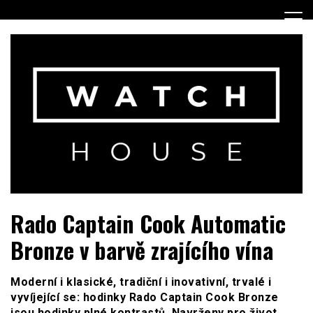
Skip
to
content
Portál o hodinkách a doplňcích…
WatchHouse.cz
Rado Captain Cook Automatic
Bronze v barvě zrajícího vína
Moderní i klasické, tradiční i inovativní, trvalé i
vyvíjející se: hodinky Rado Captain Cook Bronze
jsou hodinky plné kontrastů. Navrženy pro život,