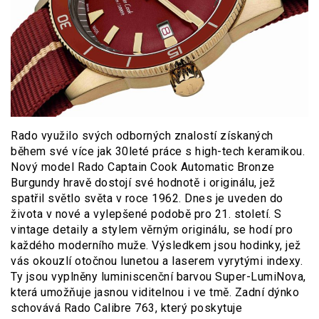
Rado využilo svých odborných znalostí získaných
během své více jak 30leté práce s high-tech keramikou.
Nový model Rado Captain Cook Automatic Bronze
Burgundy hravě dostojí své hodnotě i originálu, jež
spatřil světlo světa v roce 1962. Dnes je uveden do
života v nové a vylepšené podobě pro 21. století. S
vintage detaily a stylem věrným originálu, se hodí pro
každého moderního muže. Výsledkem jsou hodinky, jež
vás okouzlí otočnou lunetou a laserem vyrytými indexy.
Ty jsou vyplněny luminiscenční barvou Super-LumiNova,
která umožňuje jasnou viditelnou i ve tmě. Zadní dýnko
schovává Rado Calibre 763, který poskytuje