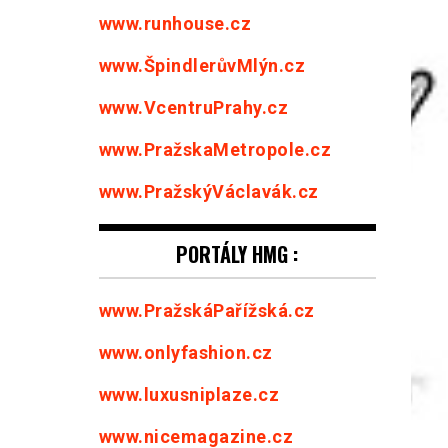
www.runhouse.cz
www.ŠpindlerůvMlýn.cz
www.VcentruPrahy.cz
www.PražskaMetropole.cz
www.PražskýVáclavák.cz
PORTÁLY HMG :
www.PražskáPařížská.cz
www.onlyfashion.cz
www.luxusniplaze.cz
www.nicemagazine.cz