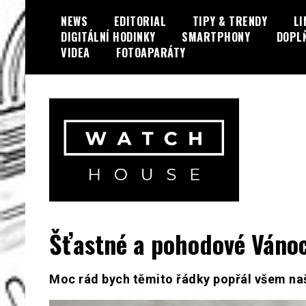
Skip
NEWS
EDITORIAL
TIPY & TRENDY
LI
to
DIGITÁLNÍ HODINKY
SMARTPHONY
DOPL
content
VIDEA
FOTOAPARÁTY
Portál o hodinkách a doplňcích…
WatchHouse.cz
Šťastné a pohodové Vánoce
Moc rád bych těmito řádky popřál všem na