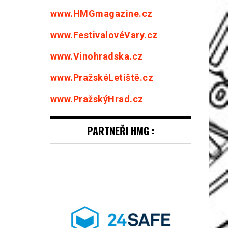
www.HMGmagazine.cz
www.FestivalovéVary.cz
www.Vinohradska.cz
www.PražskéLetiště.cz
www.PražskýHrad.cz
PARTNEŘI HMG :