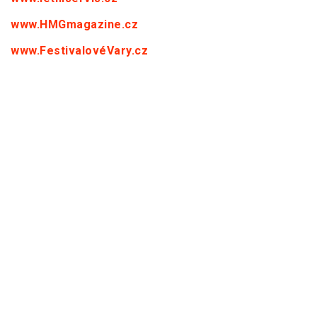
www.HMGmagazine.cz
www.FestivalovéVary.cz
www.Vinohradska.cz
www.PražskéLetiště.cz
www.PražskýHrad.cz
PARTNEŘI HMG :