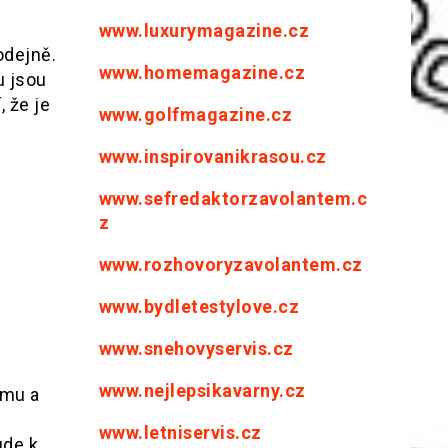
www.luxurymagazine.cz
odejně.
www.homemagazine.cz
u jsou
 že je
www.golfmagazine.cz
www.inspirovanikrasou.cz
www.sefredaktorzavolantem.c
z
www.rozhovoryzavolantem.cz
www.bydletestylove.cz
www.snehovyservis.cz
www.nejlepsikavarny.cz
ímu a
www.letniservis.cz
ude k