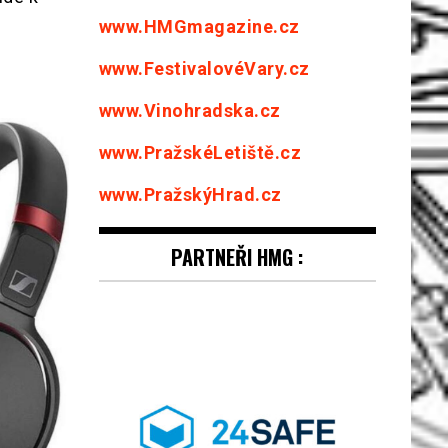
www.HMGmagazine.cz
www.FestivalovéVary.cz
www.Vinohradska.cz
www.PražskéLetiště.cz
www.PražskýHrad.cz
PARTNEŘI HMG :