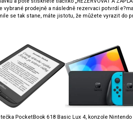
návku a poté stiskněte tlačítko „REZERVOVAT A ZAPLA
e vybrané prodejně a následně rezervaci potvrdí e?m
le se tak stane, máte jistotu, že můžete vyrazit do p
 čtečka PocketBook 618 Basic Lux 4, konzole Nintendo