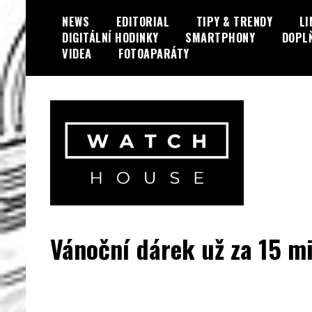
Skip
NEWS
EDITORIAL
TIPY & TRENDY
LI
to
DIGITÁLNÍ HODINKY
SMARTPHONY
DOPL
content
VIDEA
FOTOAPARÁTY
Portál o hodinkách a doplňcích…
WatchHouse.cz
Vánoční dárek už za 15 m