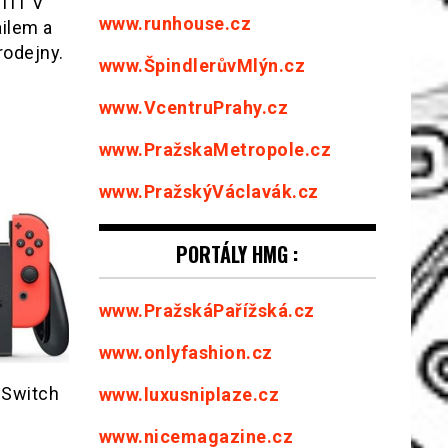
TIT V
www.runhouse.cz
ailem a
rodejny.
www.ŠpindlerůvMlýn.cz
www.VcentruPrahy.cz
www.PražskaMetropole.cz
www.PražskýVáclavák.cz
PORTÁLY HMG :
www.PražskáPařížská.cz
www.onlyfashion.cz
 Switch
www.luxusniplaze.cz
www.nicemagazine.cz