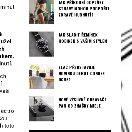
JAK PŘÍRODNÍ DOPLŇKY
 minut
STRAVY MOHOU PODPOŘIT
ZDRAVÉ HUBNUTÍ?
é
JAK SLADIT ŘEMÍNEK
HODINEK S VAŠÍM STYLEM
hužel
ch
omkem.
nutí.
ELAC PŘEDSTAVUJE
NOVINKU DEBUT CONNEX
ích
DCB61
í
vaši
NOVÉ VÝSUVNÉ ODSAVAČE
PAR OD ZNAČKY MIELE
lectro
jsou
h toto