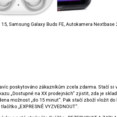
ne 15, Samsung Galaxy Buds FE, Autokamera Nextbase
navíc poskytováno zákazníkům zcela zdarma. Stačí si 
kazu „Dostupné na XX prodejnách“ zjistit, zda je skla
dena možnost „do 15 minut“. Pak stačí zboží vložit do 
na tlačítko „EXPRESNĚ VYZVEDNOUT“.