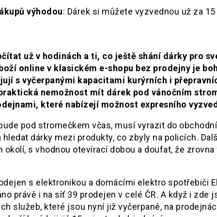
nákupů výhodou
: Dárek si můžete vyzvednou už za 15
ítat už v hodinách a ti, co ještě shání dárky pro sv
boží online v klasickém e-shopu bez prodejny je bo
jují s vyčerpanými kapacitami kurýrních i přepravní
 praktická nemožnost mít dárek pod vánočním str
odejnami, které nabízejí možnost expresního vyzved
árek bude pod stromečkem včas, musí vyrazit do obchodn
 hledat dárky mezi produkty, co zbyly na policích. Dalš
 okolí, s vhodnou otevírací dobou a doufat, že zrovna 
rodejen s elektronikou a domácími elektro spotřebiči E
o právě i na síť 39 prodejen v celé ČR. A když i zde 
ch služeb, které jsou nyní již vyčerpané, na prodejnác