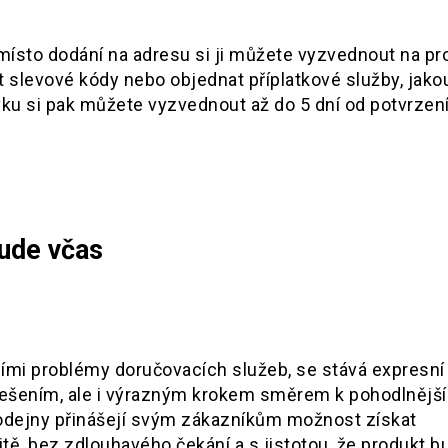
místo dodání na adresu si ji můžete vyzvednout na pr
t slevové kódy nebo objednat příplatkové služby, jako
ku si pak můžete vyzvednout až do 5 dní od potvrzení,
ude včas
tními problémy doručovacích služeb, se stává expresní
řešením, ale i výrazným krokem směrem k pohodlnějš
dejny přinášejí svým zákazníkům možnost získat
ě, bez zdlouhavého čekání a s jistotou, že produkt b