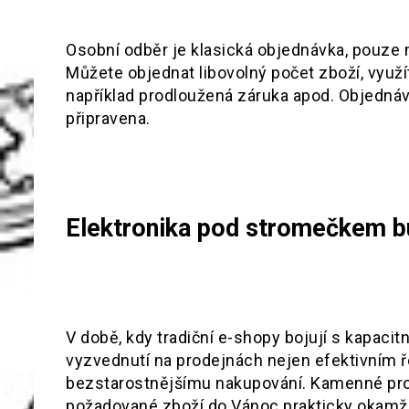
Osobní odběr je klasická objednávka, pouze 
Můžete objednat libovolný počet zboží, využí
například prodloužená záruka apod. Objednáv
připravena.
Elektronika pod stromečkem b
V době, kdy tradiční e-shopy bojují s kapaci
vyzvednutí na prodejnách nejen efektivním 
bezstarostnějšímu nakupování. Kamenné pro
požadované zboží do Vánoc prakticky okamžit