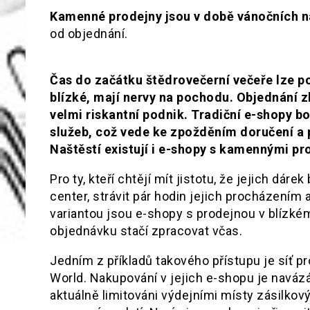
Kamenné prodejny jsou v době vánočních 
od objednání.
Čas do začátku štědrovečerní večeře lze poč
blízké, mají nervy na pochodu. Objednání z
velmi riskantní podnik. Tradiční e-shopy bo
služeb, což vede ke zpožděním doručení a
Naštěstí existují i e-shopy s kamennými pr
Pro ty, kteří chtějí mít jistotu, že jejich d
center, strávit pár hodin jejich procházením a
variantou jsou e-shopy s prodejnou v blízkém
objednávku stačí zpracovat včas.
Jedním z příkladů takového přístupu je síť p
World. Nakupování v jejich e-shopu je navázán
aktuálně limitováni výdejními místy zásilkový