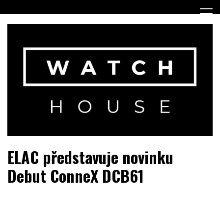
Skip
to
content
Portál o hodinkách a doplňcích…
WatchHouse.cz
ELAC představuje novinku
Debut ConneX DCB61