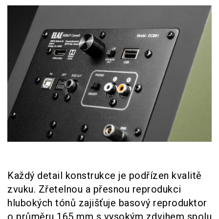
Každý detail konstrukce je podřízen kvalitě
zvuku. Zřetelnou a přesnou reprodukci
hlubokých tónů zajišťuje basový reproduktor
o průměru 165 mm s vysokým zdvihem spolu