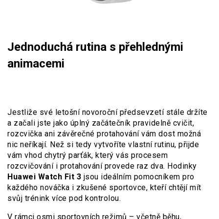
Jednoduchá rutina s přehlednými
animacemi
Jestliže své letošní novoroční předsevzetí stále držíte
a začali jste jako úplný začátečník pravidelně cvičit,
rozcvička ani závěrečné protahování vám dost možná
nic neříkají. Než si tedy vytvoříte vlastní rutinu, přijde
vám vhod chytrý parťák, který vás procesem
rozcvičování i protahování provede raz dva. Hodinky
Huawei Watch Fit 3
jsou ideálním pomocníkem pro
každého nováčka i zkušené sportovce, kteří chtějí mít
svůj trénink více pod kontrolou.
V rámci osmi sportovních režimů – včetně běhu,