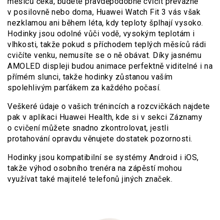
měsíců čeká, budete pravděpodobně cvičit převážně
v posilovně nebo doma, Huawei Watch Fit 3 vás však
nezklamou ani během léta, kdy teploty šplhají vysoko.
Hodinky jsou odolné vůči vodě, vysokým teplotám i
vlhkosti, takže pokud s příchodem teplých měsíců rádi
cvičíte venku, nemusíte se o ně obávat. Díky jasnému
AMOLED displeji budou animace perfektně viditelné i na
přímém slunci, takže hodinky zůstanou vaším
spolehlivým parťákem za každého počasí.
Veškeré údaje o vašich trénincích a rozcvičkách najdete
pak v aplikaci Huawei Health, kde si v sekci Záznamy
o cvičení můžete snadno zkontrolovat, jestli
protahování opravdu věnujete dostatek pozornosti.
Hodinky jsou kompatibilní se systémy Android i iOS,
takže výhod osobního trenéra na zápěstí mohou
využívat také majitelé telefonů jiných značek.