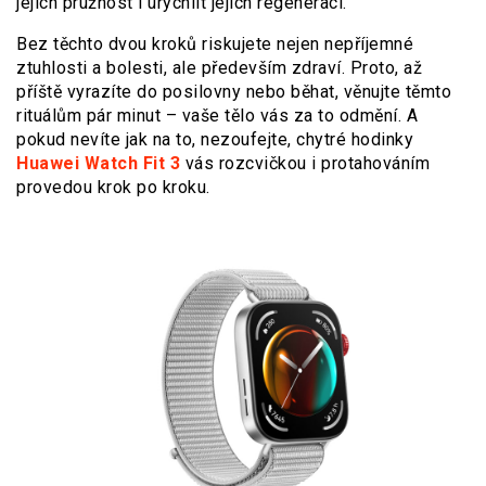
jejich pružnost i urychlit jejich regeneraci.
Bez těchto dvou kroků riskujete nejen nepříjemné
ztuhlosti a bolesti, ale především zdraví. Proto, až
příště vyrazíte do posilovny nebo běhat, věnujte těmto
rituálům pár minut – vaše tělo vás za to odmění. A
pokud nevíte jak na to, nezoufejte, chytré hodinky
Huawei Watch Fit 3
vás rozcvičkou i protahováním
provedou krok po kroku.