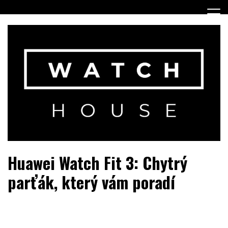
Skip
to
content
Portál o hodinkách a doplňcích…
WatchHouse.cz
Huawei Watch Fit 3: Chytrý
parťák, který vám poradí