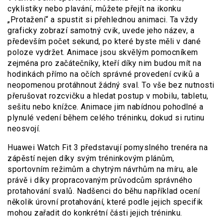
cyklistiky nebo plavání, můžete přejít na ikonku
„Protažení“ a spustit si přehlednou animaci. Ta vždy
graficky zobrazí samotný cvik, uvede jeho název, a
především počet sekund, po které byste měli v dané
poloze vydržet. Animace jsou skvělým pomocníkem
zejména pro začátečníky, kteří díky nim budou mít na
hodinkách přímo na očích správné provedení cviků a
neopomenou protáhnout žádný sval. To vše bez nutnosti
přerušovat rozcvičku a hledat postup v mobilu, tabletu,
sešitu nebo knížce. Animace jim nabídnou pohodlné a
plynulé vedení během celého tréninku, dokud si rutinu
neosvojí.
Huawei Watch Fit 3 představují pomyslného trenéra na
zápěstí nejen díky svým tréninkovým plánům,
sportovním režimům a chytrým návrhům na míru, ale
právě i díky propracovaným průvodcům správného
protahování svalů. Nadšenci do běhu například ocení
několik úrovní protahování, které podle jejich specifik
mohou zařadit do konkrétní části jejich tréninku.