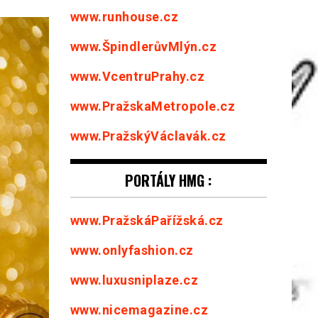
www.runhouse.cz
www.ŠpindlerůvMlýn.cz
www.VcentruPrahy.cz
www.PražskaMetropole.cz
www.PražskýVáclavák.cz
PORTÁLY HMG :
www.PražskáPařížská.cz
www.onlyfashion.cz
www.luxusniplaze.cz
www.nicemagazine.cz