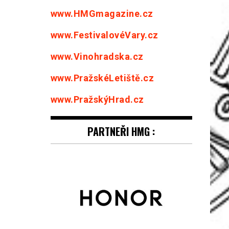
www.HMGmagazine.cz
www.FestivalovéVary.cz
www.Vinohradska.cz
www.PražskéLetiště.cz
www.PražskýHrad.cz
PARTNEŘI HMG :