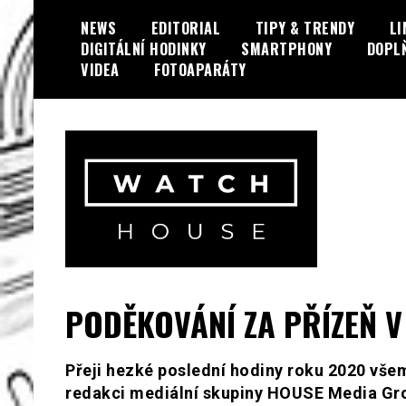
Skip
NEWS
EDITORIAL
TIPY & TRENDY
LI
to
DIGITÁLNÍ HODINKY
SMARTPHONY
DOPL
content
VIDEA
FOTOAPARÁTY
Portál o hodinkách a doplňcích…
WatchHouse.cz
PODĚKOVÁNÍ ZA PŘÍZEŇ V
Přeji hezké poslední hodiny roku 2020 vše
redakci mediální skupiny HOUSE Media Grou