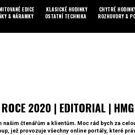
MITOVANÉ EDICE
KLASICKÉ HODINKY
CHYTRÉ HODINK
ŇKY & NÁRAMKY
OSTATNÍ TECHNIKA
ROZHOVORY & P
 ROCE 2020 | EDITORIAL | HMG
m našim čtenářům a klientům. Moc rád bych za celo
p, jež provozuje všechny online portály, které prá