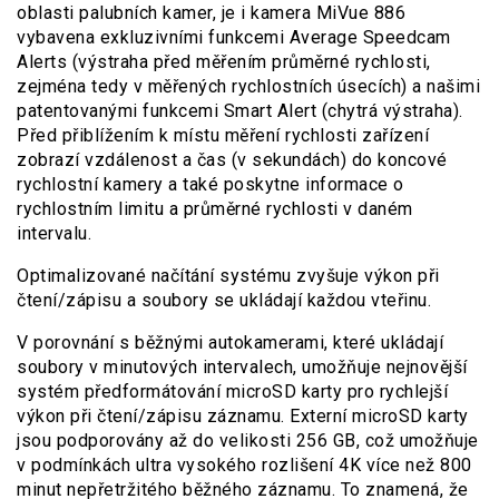
oblasti palubních kamer, je i kamera MiVue 886
vybavena exkluzivními funkcemi Average Speedcam
Alerts (výstraha před měřením průměrné rychlosti,
zejména tedy v měřených rychlostních úsecích) a našimi
patentovanými funkcemi Smart Alert (chytrá výstraha).
Před přiblížením k místu měření rychlosti zařízení
zobrazí vzdálenost a čas (v sekundách) do koncové
rychlostní kamery a také poskytne informace o
rychlostním limitu a průměrné rychlosti v daném
intervalu.
Optimalizované načítání systému zvyšuje výkon při
čtení/zápisu a soubory se ukládají každou vteřinu.
V porovnání s běžnými autokamerami, které ukládají
soubory v minutových intervalech, umožňuje nejnovější
systém předformátování microSD karty pro rychlejší
výkon při čtení/zápisu záznamu. Externí microSD karty
jsou podporovány až do velikosti 256 GB, což umožňuje
v podmínkách ultra vysokého rozlišení 4K více než 800
minut nepřetržitého běžného záznamu. To znamená, že