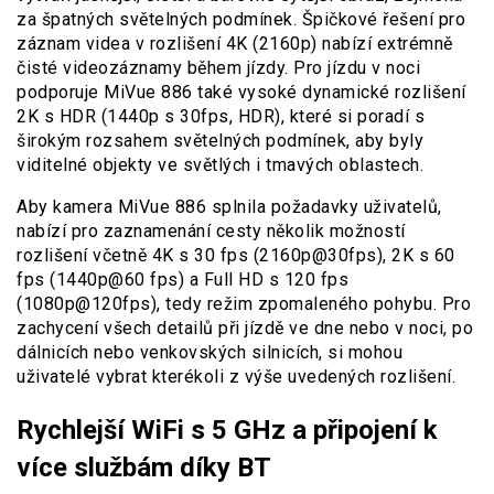
za špatných světelných podmínek. Špičkové řešení pro
záznam videa v rozlišení 4K (2160p) nabízí extrémně
čisté videozáznamy během jízdy. Pro jízdu v noci
podporuje MiVue 886 také vysoké dynamické rozlišení
2K s HDR (1440p s 30fps, HDR), které si poradí s
širokým rozsahem světelných podmínek, aby byly
viditelné objekty ve světlých i tmavých oblastech.
Aby kamera MiVue 886 splnila požadavky uživatelů,
nabízí pro zaznamenání cesty několik možností
rozlišení včetně 4K s 30 fps (2160p@30fps), 2K s 60
fps (1440p@60 fps) a Full HD s 120 fps
(1080p@120fps), tedy režim zpomaleného pohybu. Pro
zachycení všech detailů při jízdě ve dne nebo v noci, po
dálnicích nebo venkovských silnicích, si mohou
uživatelé vybrat kterékoli z výše uvedených rozlišení.
Rychlejší WiFi s 5 GHz a
připojení k
více službám díky BT