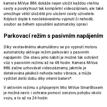
kamera MiVue 886 dokáže nejen uložit každou vteřinu
cesty a poskytnout tak kompletní videozáznam, ale také
umožňuje větší úložiště pro uložení cesty uživatele.
Kdykoli dojde k neočekávanému vypnutí či nehodě,
soubor se během spouštění automaticky opraví.
Parkovací režim s pasivním napájením
Díky vestavěnému akumulátoru se po vypnutí motoru
automaticky aktivuje režim parkování s pasivním
napájením. Dle stavu jeho nabití je možné tak ochránit
vůz v pasivním režimu až na 48 hodin. Kamera MiVue
886 začne uchovávat videozáznamy, jakmile je
detekována jakákoli nehoda nebo vibrace, a může
vydržet delší dobu díky interní baterii*.
V aktivním režimu s připojeným Mio MiVue SmartBoxem
je možná navíc i ochrana pomocí senzoru pohybu okolo
vozu, a to až na 24 hodin.