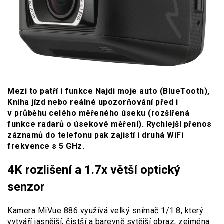
Mezi to patří i funkce Najdi moje auto (BlueTooth),
Kniha jízd nebo reálné upozorňování před i
v průběhu celého měřeného úseku (rozšířená
funkce radarů o úsekové měření). Rychlejší přenos
záznamů do telefonu pak zajistí i druhá WiFi
frekvence s 5 GHz.
4K rozlišení a 1.7x větší optický
senzor
Kamera MiVue 886 využívá velký snímač 1/1.8, který
vytváří jasnější, čistší a barevně sytější obraz, zejména