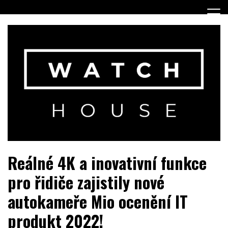
Skip
to
content
Portál o hodinkách a doplňcích…
WatchHouse.cz
Reálné 4K a inovativní funkce
pro řidiče zajistily nové
autokameře Mio ocenění IT
produkt 2022!