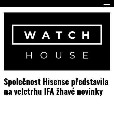
Skip
to
content
Portál o hodinkách a doplňcích…
WatchHouse.cz
Společnost Hisense představila
na veletrhu IFA žhavé novinky