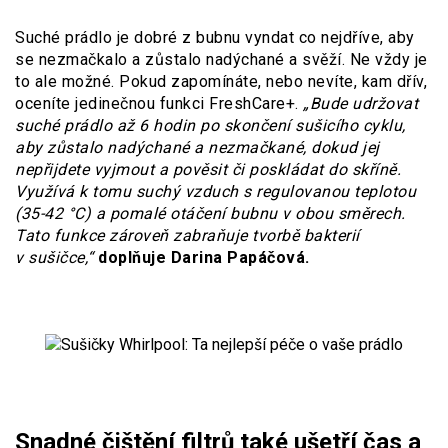
Suché prádlo je dobré z bubnu vyndat co nejdříve, aby
se nezmačkalo a zůstalo nadýchané a svěží. Ne vždy je
to ale možné. Pokud zapomínáte, nebo nevíte, kam dřív,
oceníte jedinečnou funkci FreshCare+.
„Bude udržovat
suché prádlo až 6 hodin po skončení sušicího cyklu,
aby zůstalo nadýchané a nezmačkané, dokud jej
nepřijdete vyjmout a pověsit či poskládat do skříně.
Využívá k tomu suchý vzduch s regulovanou teplotou
(35-42 °C) a pomalé otáčení bubnu v obou směrech.
Tato funkce zároveň zabraňuje tvorbě bakterií
v sušičce,“
doplňuje Darina Papáčová.
Snadné čištění filtrů také ušetří čas a