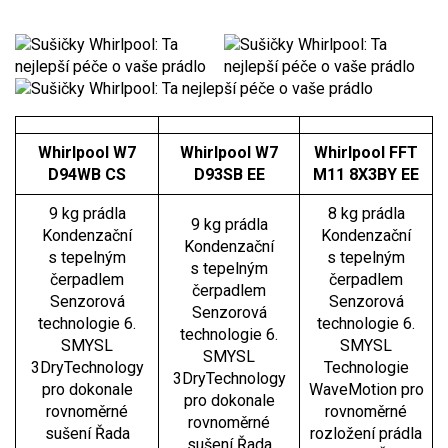
Whirlpool W7
Whirlpool W7
Whirlpool FFT
D94WB CS
D93SB EE
M11 8X3BY EE
9 kg prádla
8 kg prádla
9 kg prádla
Kondenzační
Kondenzační
Kondenzační
s tepelným
s tepelným
s tepelným
čerpadlem
čerpadlem
čerpadlem
Senzorová
Senzorová
Senzorová
technologie 6.
technologie 6.
technologie 6.
SMYSL
SMYSL
SMYSL
3DryTechnology
Technologie
3DryTechnology
pro dokonale
WaveMotion pro
pro dokonale
rovnoměrné
rovnoměrné
rovnoměrné
sušení Řada
rozložení prádla
sušení Řada