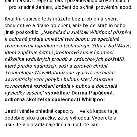
sami nastavit teplotu, čas i požadovanou úroveň sušení
– pro snadné žehlení, uložení do skříně, provětrání apod.
Kvalitní sušičce tedy můžete bez problémů svěřit i
choulostivé a drahé oblečení, aniž by se srazilo nebo
jinak poškodilo.
„Například u sušiček Whirlpool přispívá
k ochraně prádla unikátní tvar bubnu se speciálně
tvarovanými lopatkami a technologie 3Dry a SoftMove,
která zajišťuje šetrné prostorové sušení pomocí
několika vzdušných proudů a vzduchových polštářů,
které prádlo nadnášejí, suší a zároveň chrání.
Technologie WaveMotionzase využívá speciální
asymetrický vzor pohybu bubnu, který zajišťuje
rovnoměrné rozložení prádla v bubnu a dokonalé
výsledky sušení,“
vysvětluje Darina Papáčová,
odborná školitelka společnosti Whirlpool.
Jestli váháte ohledně kapacity – velká kapacita je,
podobně jako u pračky, zase výhodou. Vyperete a
usušíte víc prádla najednou a ušetříte čas.