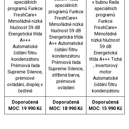
speciálních
v bubnu Řada
speciálních
programů Funkce
speciálních
programů Funkce
FreshCare+
programů
FreshCare+
Mimořádně nízká
Funkce
Mimořádně nízká
hlučnost 59 dB
FreshCare+
hlučnost 59 dB
Energetická třída
Mimořádně
Energetická třída
A+++
nízká hlučnost
A++ Automatické
Automatické
59 dB
čištění filtru
čištění filtru
Energetická
kondenzátoru
kondenzátoru
třída A+++ Tichá
Prémiová řada
Prémiová řada
, invertorový
Supreme Silence,
Supreme Silence,
motor
stříbrná barva,
prémiové
Automatické
prémiové
ovládání, displej v
čištění filtru
ovládání
češtině
kondenzátoru
Doporučená
Doporučená
Doporučená
MOC: 19 990 Kč
MOC: 18 990 Kč
MOC: 15 990 Kč