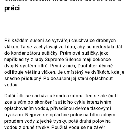
práci
Při každém sušení se vytvářejí chuchvalce drobných
vláken. Ta se zachytávají ve filtru, aby se nedostala dál
do kondenzátoru sušičky. Prémiové sušičky, jako
například ty z řady Supreme Silence mají dokonce
dvojitý systém filtrů. První z nich, DuoFilter, účinně
odfiltruje většinu vláken. Je umístěný ve dvířkách, kde je
snadno přístupný. Po dosušení jej stačí opláchnout
vodou.
Další filtr se nachází u kondenzátoru. Ten se ale čistí
zcela sám po skončení sušicího cyklu intenzivním
oplachováním vodou, přiváděnou dvěma tlakovými
tryskami. Nejprve se opláchne polovina filtru silným
proudem vody z jedné trysky, poté druhá polovina
vodou z druhé trysky. Použitá voda se na závěr