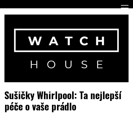
Skip
to
content
Portál o hodinkách a doplňcích…
WatchHouse.cz
Sušičky Whirlpool: Ta nejlepší
péče o vaše prádlo