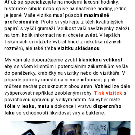
Ať už se specializujete na moderní luxusní hodinky,
historické cibule nebo spíše na nástěnné hodiny, jedno
je jasné. Vaše vizitka musí působit
maximálně
profesionálně
. Proto si vybírejte z těch kvalitnějších
papírů s vyšší gramáží. Velikost vaší navštívenky záleží
na tom, kolik informací na ni chcete uvést. V lepších
tiskárnách si můžete vybrat hned z několika různých
rozměrů, ale také třeba
vizitku skládanou
.
My vám ale doporučujeme zvolit
klasickou velikost
,
aby se všem klientům i potenciálním zákazníkům vešla
do peněženky, krabičky na vizitky nebo do vizitkáře. V
případě potřeby umístit na ni více informací, ji pak
můžete nechat potisknout z obou stran.
Vzhled
lze dále
vyšperkovat například zaoblenými rohy.
Tisk vizitek
s
povrchovou úpravou je velkým hitem. Na výběr máte
fólie v lesku, matu
a dokonce i vrstvu
disperzního
laku
se schopností likvidovat viry a bakterie.