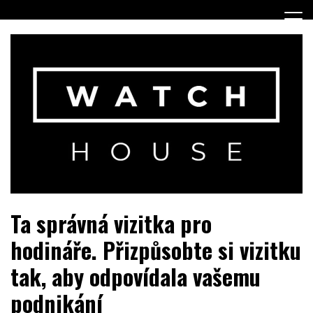
Skip
to
content
Portál o hodinkách a doplňcích…
WatchHouse.cz
Ta správná vizitka pro
hodináře. Přizpůsobte si vizitku
tak, aby odpovídala vašemu
podnikání