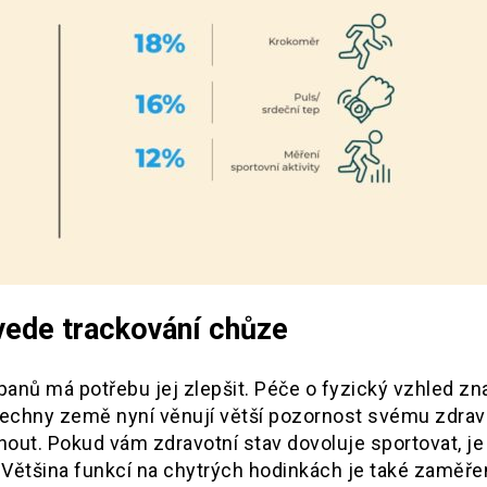
 vede trackování chůze
panů má potřebu jej zlepšit. Péče o fyzický vzhled z
všechny země nyní věnují větší pozornost svému zdrav
out. Pokud vám zdravotní stav dovoluje sportovat, je
. Většina funkcí na chytrých hodinkách je také zaměře