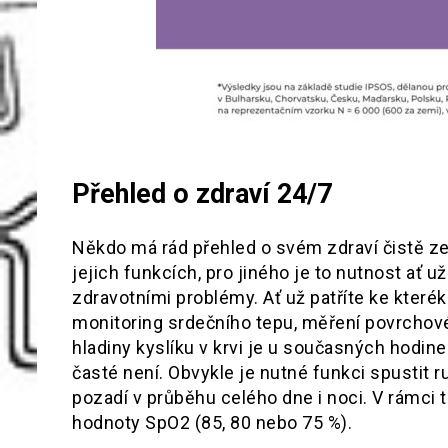
Přehled o zdraví 24/7
Někdo má rád přehled o svém zdraví čistě ze 
jejich funkcích, pro jiného je to nutnost ať u
zdravotními problémy. Ať už patříte ke kteréko
monitoring srdečního tepu, měření povrchové t
hladiny kyslíku v krvi je u současných hodin
časté není. Obvykle je nutné funkci spustit 
pozadí v průběhu celého dne i noci. V rámci té
hodnoty SpO2 (85, 80 nebo 75 %).