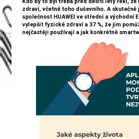
Kdo by to byl třeba před desíti lety řekl, 
zdraví, včetně toho duševního. A skutečně
společnost HUAWEI ve střední a východní E
vylepšit fyzické zdraví a 37 %, že jim po
nejčastěji používají a jak konkrétně smar