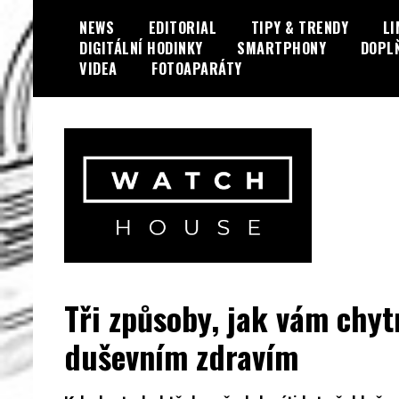
Skip
NEWS
EDITORIAL
TIPY & TRENDY
LI
to
DIGITÁLNÍ HODINKY
SMARTPHONY
DOPL
content
VIDEA
FOTOAPARÁTY
Portál o hodinkách a doplňcích…
WatchHouse.cz
Tři způsoby, jak vám chy
duševním zdravím