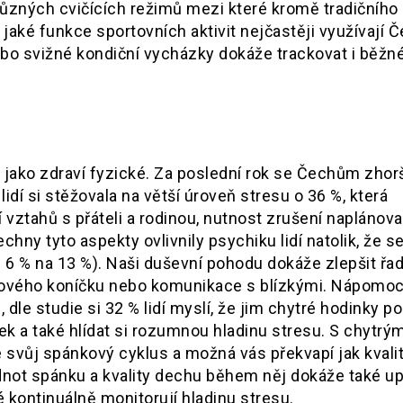
různých cvičících režimů mezi které kromě tradičního 
A jaké funkce sportovních aktivit nejčastěji využívají Č
ebo svižné kondiční vycházky dokáže trackovat i běžn
 jako zdraví fyzické. Za poslední rok se Čechům zhorš
idí si stěžovala na větší úroveň stresu o 36 %, která
ztahů s přáteli a rodinou, nutnost zrušení naplánov
hny tyto aspekty ovlivnily psychiku lidí natolik, že s
 6 % na 13 %). Naši duševní pohodu dokáže zlepšit řad
 nového koníčku nebo komunikace s blízkými. Nápomo
 dle studie si 32 % lidí myslí, že jim chytré hodinky 
nek a také hlídat si rozumnou hladinu stresu. S chytrým
 svůj spánkový cyklus a možná vás překvapí jak kvalit
odnot spánku a kvality dechu během něj dokáže také u
 kontinuálně monitorují hladinu stresu.