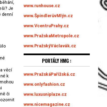
běhání,
www.runhouse.cz
eši? Je
é denní
www.ŠpindlerůvMlýn.cz
www.VcentruPrahy.cz
www.PražskaMetropole.cz
www.PražskýVáclavák.cz
ilo
ané
PORTÁLY HMG :
e
a věcí
www.PražskáPařížská.cz
cné k
pomohou
www.onlyfashion.cz
i
ně či
www.luxusniplaze.cz
pozornit
www.nicemagazine.cz