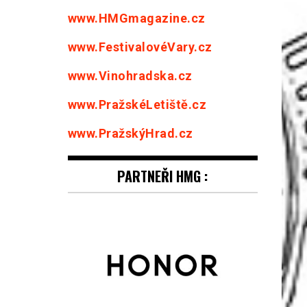
www.HMGmagazine.cz
www.FestivalovéVary.cz
www.Vinohradska.cz
www.PražskéLetiště.cz
www.PražskýHrad.cz
PARTNEŘI HMG :