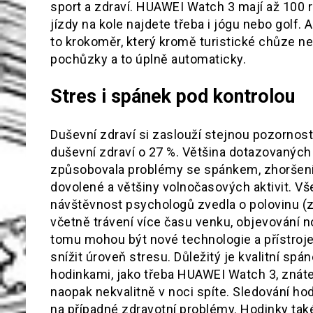
sport a zdraví. HUAWEI Watch 3 mají až 100 
jízdy na kole najdete třeba i jógu nebo golf. 
to krokoměr, který kromě turistické chůze n
pochůzky a to úplně automaticky.
Stres i spánek pod kontrolou
Duševní zdraví si zaslouží stejnou pozornost
duševní zdraví o 27 %. Většina dotazovaných l
způsobovala problémy se spánkem, zhoršení v
dovolené a většiny volnočasových aktivit. Všec
návštěvnost psychologů zvedla o polovinu (z
včetně trávení více času venku, objevování
tomu mohou být nové technologie a přístroje,
snížit úroveň stresu. Důležitý je kvalitní spá
hodinkami, jako třeba HUAWEI Watch 3, znáte
naopak nekvalitně v noci spíte. Sledování h
na případné zdravotní problémy. Hodinky také