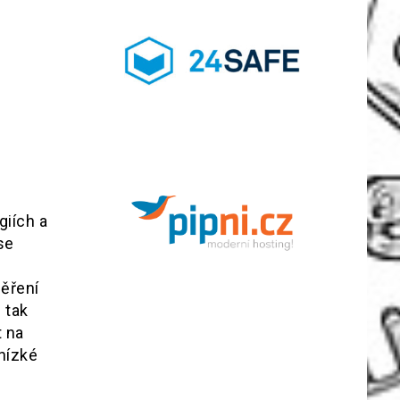
giích a
se
Měření
 tak
t na
 nízké