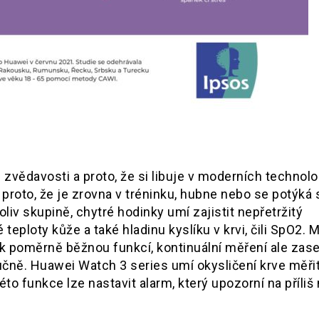
zvědavosti a proto, že si libuje v moderních technolo
ž proto, že je zrovna v tréninku, hubne nebo se potýká 
liv skupině, chytré hodinky umí zajistit nepřetržitý
eploty kůže a také hladinu kyslíku v krvi, čili SpO2. 
ek poměrně běžnou funkcí, kontinuální měření ale zase
ručně. Huawei Watch 3 series umí okysličení krve měři
to funkce lze nastavit alarm, který upozorní na příliš