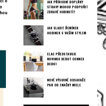
čí o
JAK PŘÍRODNÍ DOPLŇKY
ro
STRAVY MOHOU PODPOŘIT
ZDRAVÉ HUBNUTÍ?
ohou
JAK SLADIT ŘEMÍNEK
HODINEK S VAŠÍM STYLEM
ELAC PŘEDSTAVUJE
NOVINKU DEBUT CONNEX
DCB61
NOVÉ VÝSUVNÉ ODSAVAČE
PAR OD ZNAČKY MIELE