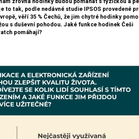
že nám zrovna hodinky budou pomáhat s fyzičkou a pé
 je to tak, podle nedávné studie IPSOS provedené p
vropě, věří 35 % Čechů, že jim chytré hodinky pom
můžou s duševní pohodou. Jaké funkce hodinek Češi
twatch pomáhají?