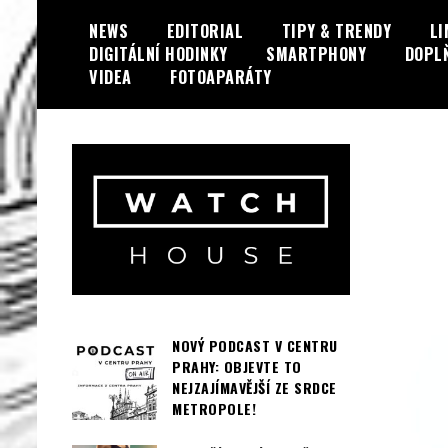
Skip
NEWS
EDITORIAL
TIPY & TRENDY
LI
to
DIGITÁLNÍ HODINKY
SMARTPHONY
DOPL
content
VIDEA
FOTOAPARÁTY
Portál o hodinkách a doplňcích…
WatchHouse.cz
NOVÝ PODCAST V CENTRU
PRAHY: OBJEVTE TO
NEJZAJÍMAVĚJŠÍ ZE SRDCE
METROPOLE!