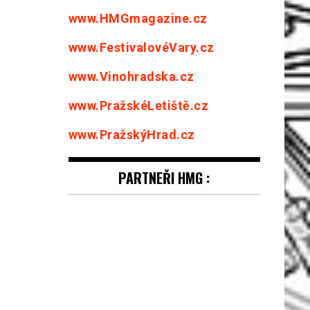
www.HMGmagazine.cz
www.FestivalovéVary.cz
www.Vinohradska.cz
www.PražskéLetiště.cz
www.PražskýHrad.cz
PARTNEŘI HMG :