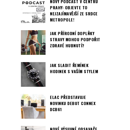
NOVÝ PODCAST V CENTRU
PRAHY: OBJEVTE TO
NEJZAJÍMAVĚJŠÍ ZE SRDCE
METROPOLE!
JAK PŘÍRODNÍ DOPLŇKY
STRAVY MOHOU PODPOŘIT
ZDRAVÉ HUBNUTÍ?
JAK SLADIT ŘEMÍNEK
HODINEK S VAŠÍM STYLEM
ELAC PŘEDSTAVUJE
NOVINKU DEBUT CONNEX
DCB61
NOVÉ VÝSUVNÉ ODSAVAČE