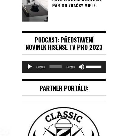
PAR OD ZNAČKY MIELE
PODCAST: PŘEDSTAVENÍ
NOVINEK HISENSE TV PRO 2023
Audio
Použitím
00:00
00:00
přehrávač
šipek
nahoru/dolů
PARTNER PORTÁLU:
zvýšíte
nebo
snížíte
úroveň
hlasitosti.