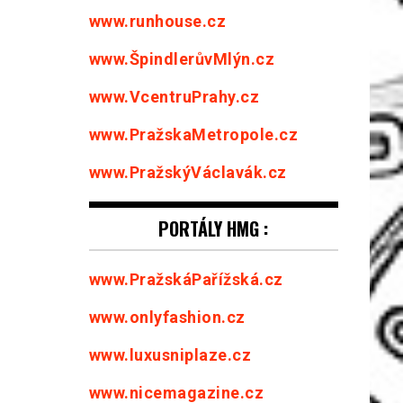
www.runhouse.cz
www.ŠpindlerůvMlýn.cz
www.VcentruPrahy.cz
www.PražskaMetropole.cz
www.PražskýVáclavák.cz
PORTÁLY HMG :
www.PražskáPařížská.cz
www.onlyfashion.cz
www.luxusniplaze.cz
www.nicemagazine.cz