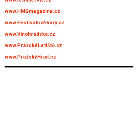
www.HMGmagazine.cz
www.FestivalovéVary.cz
www.Vinohradska.cz
www.PražskéLetiště.cz
www.PražskýHrad.cz
PARTNEŘI HMG :